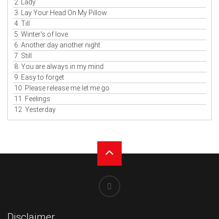
2. Lady
3. Lay Your Head On My Pillow
4. Till
5. Winter's of love
6. Another day another night
7. Still
8. You are always in my mind
9. Easy to forget
10. Please release me let me go
11. Feelings
12. Yesterday
Disclaimer