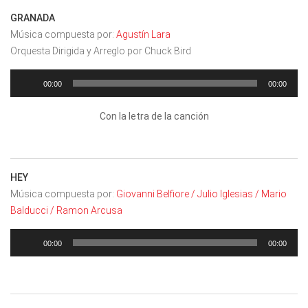
GRANADA
Música compuesta por:
Agustín Lara
Orquesta Dirigida y Arreglo por Chuck Bird
Reproductor
de
00:00
00:00
audio
Con la letra de la canción
HEY
Música compuesta por:
Giovanni Belfiore / Julio Iglesias / Mario
Balducci / Ramon Arcusa
Reproductor
de
00:00
00:00
audio