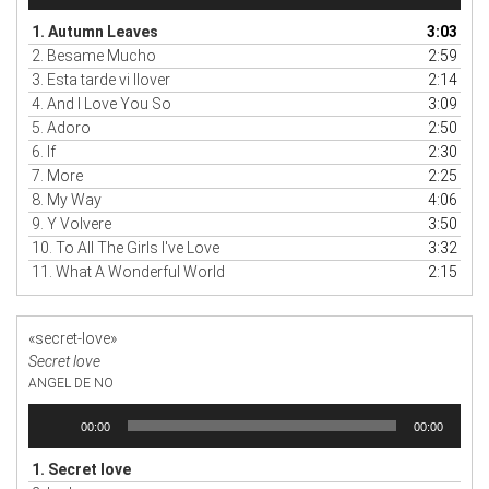
audio
1. Autumn Leaves
3:03
2. Besame Mucho
2:59
3. Esta tarde vi llover
2:14
4. And I Love You So
3:09
5. Adoro
2:50
6. If
2:30
7. More
2:25
8. My Way
4:06
9. Y Volvere
3:50
10. To All The Girls I've Love
3:32
11. What A Wonderful World
2:15
«secret-love»
Secret love
ANGEL DE NO
Reproductor
00:00
00:00
de
audio
1. Secret love